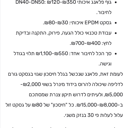
גוף פלאנג איכותי DN40-DN50: ₪120-₪350
לחיבור.
גסקט EPDM איכותי: ₪30-₪80.
עבודת טכנאי כולל הגעה, פירוק, התקנה ובדיקת
לחץ: ₪400-₪700.
סך הכל לחיבור אחד: ₪550-₪1,100 תלוי בגודל
וגישה.
לעומת זאת, פלאנג שנכשל בגלל חיסכון שגוי בגסקט גורם
לדליפה שיכולה להרוס בידוד מינרל בשווי ₪2,000-
₪5,000, ולעיתים לדרוש תיקון צנרת שמסתכם
ב-₪8,000-₪15,000. כל "חיסכון" של ₪80 על גסקט זול
עלול לעלות פי 30 בנזק משני.