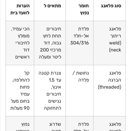
סוג פלאנג
חומר
מתאים ל
הערות
נפוץ
לוועד בית
פלאנג
פלדת
חיבורים
הכי עמיד,
ריתוך
אל-חלד
תחת לחץ
מומלץ
(weld
304/316
גבוה, דוד
לחיבורי
neck)
מרכזי 200
דוד
ליטר ומעלה
ראשיים
פלאנג
נחושת /
צנרת קטנה
קל
הברגה
פלדה
עד 1.5
להחלפה,
(threaded)
אינץ',
פחות
חיבורים
עמיד
נגישים
בחום מעל
לתחזוקה
90 מעלות
פלאנג
פלדת
שדרוג
נפוץ