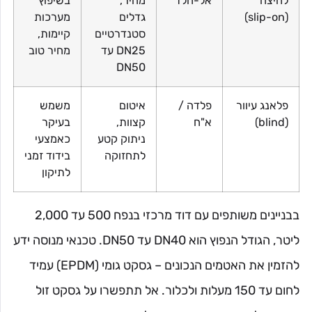
לחיצה
אל-חלד
מהיר,
בשיפוץ
(slip-on)
גדלים
מערכות
סטנדרטיים
קיימות,
DN25 עד
מחיר טוב
DN50
פלאנג עיוור
פלדה /
איטום
משמש
(blind)
א"ח
קצוות,
בעיקר
ניתוק קטע
כאמצעי
לתחזוקה
בידוד זמני
לתיקון
בבניינים משותפים עם דוד מרכזי בנפח 500 עד 2,000
ליטר, הגודל הנפוץ הוא DN40 עד DN50. טכנאי מנוסה ידע
להזמין את האטמים הנכונים – גסקט גומי (EPDM) עמיד
לחום עד 150 מעלות ולכלור. אל תתפשרו על גסקט זול