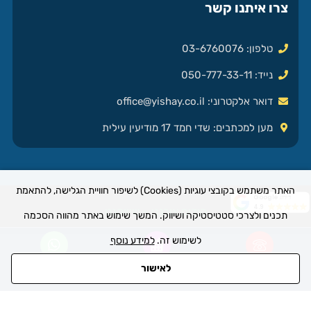
צרו איתנו קשר
טלפון: 03-6760076
נייד: 050-777-33-11
דואר אלקטרוני:
office@yishay.co.il
מען למכתבים: שדי חמד 17 מודיעין עילית
האתר משתמש בקובצי עוגיות (Cookies) לשיפור חוויית הגלישה, להתאמת
דירוג Google
4.9
קידום אורגני – שיווקנט
תכנים ולצרכי סטטיסטיקה ושיווק. המשך שימוש באתר מהווה הסכמה
לשימוש זה.
למידע נוסף
לאישור
חייגו אלינו
כיתבו לנו
דברו איתנו