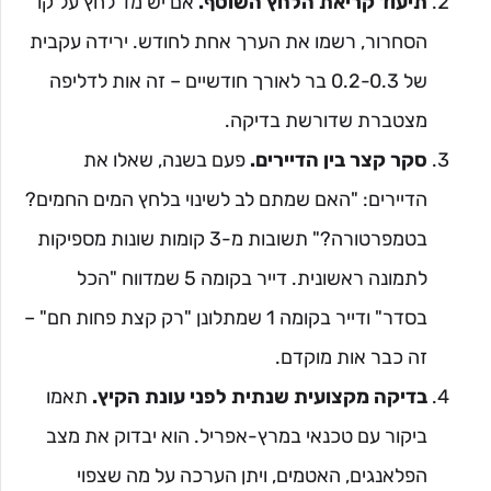
תיעוד קריאת הלחץ השוטף.
אם יש מד לחץ על קו
הסחרור, רשמו את הערך אחת לחודש. ירידה עקבית
של 0.2-0.3 בר לאורך חודשיים – זה אות לדליפה
מצטברת שדורשת בדיקה.
סקר קצר בין הדיירים.
פעם בשנה, שאלו את
הדיירים: "האם שמתם לב לשינוי בלחץ המים החמים?
בטמפרטורה?" תשובות מ-3 קומות שונות מספיקות
לתמונה ראשונית. דייר בקומה 5 שמדווח "הכל
בסדר" ודייר בקומה 1 שמתלונן "רק קצת פחות חם" –
זה כבר אות מוקדם.
בדיקה מקצועית שנתית לפני עונת הקיץ.
תאמו
ביקור עם טכנאי במרץ-אפריל. הוא יבדוק את מצב
הפלאנגים, האטמים, ויתן הערכה על מה שצפוי