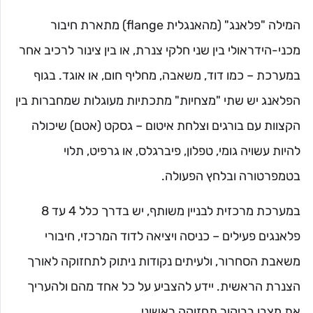
המילה "פלאנג" (מהאנגלית flange) מתארת חיבור
מכני-הידראולי בין שני חלקי צנרת, או בין צינור לרכיב אחר
במערכת – כמו דוד, משאבה, מחליף חום, או אוגד. בגוף
הפלאנג יש שתי "מצחיות" מתכתיות מעוגלות שמחברות בין
הקצוות עם בורגים וצלחת איטום – גסקט (אטם) שיכולה
להיות עשויה גומי, טפלון, פיברגלס, או גרפיט, תלוי
בטמפרטורה ובלחץ הפעולה.
במערכת מרכזית לבניין משותף, יש בדרך כלל 4 עד 8
פלאנגים פעילים – כניסה ויציאה לדוד המרכזי, חיבורי
משאבת הסחרור, ולעיתים נקודות ניתוק לתחזוקה לאורך
הצנרת הראשית. יידע להצביע על כל אחד מהם ולהעריך
את מצבו בביקור תחזוקה ראשוני.