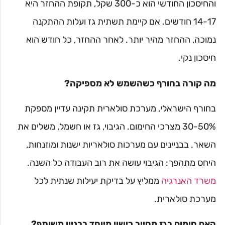
והחיסכון החודשי הוא כ-300 שקל, תקופת ההחזר היא
14-17 חודשים. אם קיימת תשתית גז ועלות ההתקנה
נמוכה, ההחזר מהיר יותר. לאחר ההחזר, כל חודש הוא
חיסכון נקי.
מה קורה בחורף כשהשמש לא מספיקה?
בחורף הישראלי, מערכת סולארית תקינה עדיין מספקת
30-50% מצרכי החימום. הגיבוי, גז או חשמל, משלים את
השאר. בבניינים עם מערכות סולאריות ישנות ומוזנחות,
היחס מתהפך: הגיבוי עושה את רוב העבודה כל השנה.
משרד האנרגיה
ממליץ על בדיקת יעילות שנתית לכל
מערכת סולארית.
האם חימום בגז מחייב רישוי מיוחד בבניין משותף?