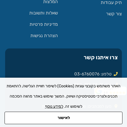
המלצות
תיק עבודות
שאלות ותשובות
צור קשר
מדיניות פרטיות
הצהרת נגישות
צרו איתנו קשר
טלפון: 03-6760076
נייד: 050-777-33-11
האתר משתמש בקובצי עוגיות (Cookies) לשיפור חוויית הגלישה, להתאמת
דירוג Google
4.9
דואר אלקטרוני:
office@yishay.co.il
תכנים ולצרכי סטטיסטיקה ושיווק. המשך שימוש באתר מהווה הסכמה
מען למכתבים: שדי חמד 17 מודיעין עילית
לשימוש זה.
למידע נוסף
לאישור