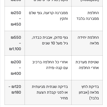
החלפת
ממברנה קרועה, גוף שלם
₪250
ממברנה בלבד
ותקין
–
₪450
החלפת יחידה
גוף סדוק, אבנית כבדה,
₪550
מלאה
גיל מעל 10 שנים
–
₪1,100
שטיפת מערכת
אחרי כל החלפה ברכיב
₪200
אחרי החלפה
עם קנה-מידה
–
₪400
בדיקת לחץ
בדיקה שנתית מניעתית
₪120 –
מלאה (אבחון
או לפני קבלת הצעת
₪180
בלבד)
מחיר