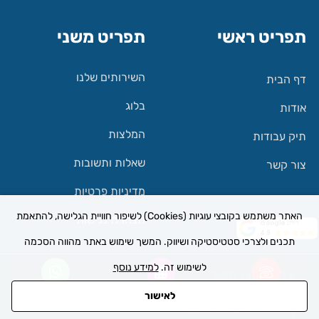
תפריט ראשי
תפריט משני
השירותים שלנו
דף הבית
בלוג
אודות
המלצות
תיק עבודות
שאלות ותשובות
צור קשר
מדיניות פרטיות
האתר משתמש בקובצי עוגיות (Cookies) לשיפור חוויית הגלישה, להתאמת
הצהרת נגישות
דירוג Google
4.9
תכנים ולצרכי סטטיסטיקה ושיווק. המשך שימוש באתר מהווה הסכמה
לשימוש זה.
למידע נוסף
צרו איתנו קשר
לאישור
חייגו אלינו
כיתבו לנו
דברו איתנו
טלפון: 03-6760076