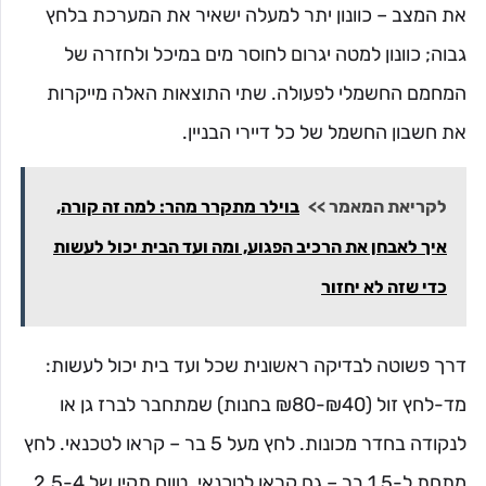
את המצב – כוונון יתר למעלה ישאיר את המערכת בלחץ
גבוה; כוונון למטה יגרום לחוסר מים במיכל ולחזרה של
המחמם החשמלי לפעולה. שתי התוצאות האלה מייקרות
את חשבון החשמל של כל דיירי הבניין.
לקריאת המאמר >>
בוילר מתקרר מהר: למה זה קורה,
איך לאבחן את הרכיב הפגוע, ומה ועד הבית יכול לעשות
כדי שזה לא יחזור
דרך פשוטה לבדיקה ראשונית שכל ועד בית יכול לעשות:
מד-לחץ זול (₪40-₪80 בחנות) שמתחבר לברז גן או
לנקודה בחדר מכונות. לחץ מעל 5 בר – קראו לטכנאי. לחץ
מתחת ל-1.5 בר – גם קראו לטכנאי. טווח תקין של 2.5-4