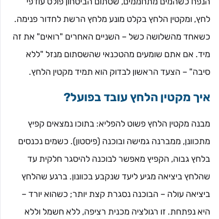
הנפח כשהמים מתחממים, שסתום הביטחון פולט עודפי
לחץ, ומקטין הלחץ בקלט מונע מלחץ הרשת לחדור פנימה.
כשאחד מהשלושה כשל – השניים האחרים "רואים" את זה
מיד. אם אתם שומעים מהטכנאי שהשסתום מנזל "ללא
סיבה" – הצעד הראשון לבדוק הוא תמיד מקטין הלחץ.
איך מקטין הלחץ עובד בפועל?
מבנה מקטין הלחץ פשוט להפליא: בתוכו נמצאים קפיץ
מתכוונן, ממברנה גמישה ובוכנה (פיסטון). כשמים נכנסים
בלחץ גבוה, הקפיץ מאפשר לבוכנה להיסגר חלקית עד
שהלחץ ביציאה מגיע ליעד שנקבע בכוונון. ברגע שהלחץ
ביציאה עולה – הבוכנה נסגרת קצת יותר; כשהוא יורד –
היא נפתחת. זו רגולציה מכנית רציפה, ללא חשמל וללא