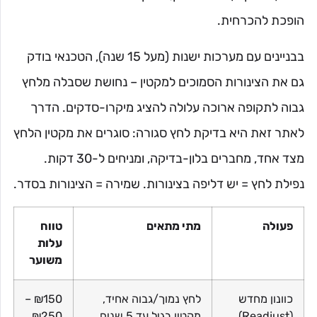
הופכת להכרחית.
בבניינים עם מערכות ישנות (מעל 15 שנה), הטכנאי בודק
גם את הצינורות הסמוכים למקטין – נחושת שסבלה מלחץ
גבוה לתקופה ארוכה עלולה להציג מיקרו-סדקים. הדרך
לאתר זאת היא בדיקת לחץ סגורה: סוגרים את מקטין הלחץ
מצד אחד, מחברים בלון-בדיקה, ומניחים ל-30 דקות.
נפילת לחץ = יש דליפה בצינורות. שמירה = הצינורות בסדר.
פעולה
מתי מתאים
טווח
עלות
משוער
כוונון מחדש
לחץ נמוך/גבוה אחיד,
₪150 –
(Readjust)
מקטין בגיל עד 5 שנים
₪250