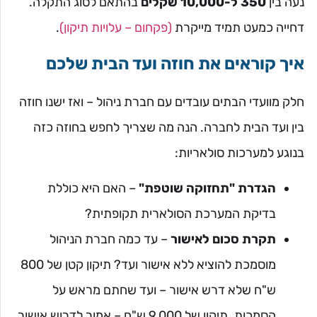
נעה בין
350 ל-10,000 שקלים
בהתאם לסוג התקלה.
דחייה כמעט תמיד מייקרת
(פקחום – עלויות תיקון)
.
איך קוראים את חוזה ועד הבית שלכם
חלק מוועדי הבתים עובדים עם חברת ניהול – ואז ישנו חוזה
בין ועד הבית לחברה. הנה מה שצריך לחפש בחוזה כזה
בנוגע למערכות סולאריות:
הגדרת "תחזוקה שוטפת"
– האם היא כוללת
בדיקת המערכת הסולארית תקופתית?
תקרת סכום לאישור
– עד כמה חברת הניהול
מוסמכת להוציא ללא אישור ועד? תיקון קטן של 800
ש"ח שלא דרש אישור – ועד שחתם מראש על
הסמכות. תיקון של 9,000 ש"ח – אמור לדרוש אישור.