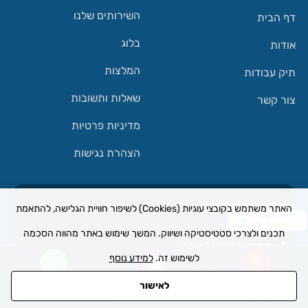
השירותים שלנו
דף הבית
בלוג
אודות
המלצות
תיק עבודות
שאלות ותשובות
צור קשר
מדיניות פרטיות
הצהרת נגישות
צרו איתנו קשר
האתר משתמש בקובצי עוגיות (Cookies) לשיפור חוויית הגלישה, להתאמת
דירוג Google
4.9
תכנים ולצרכי סטטיסטיקה ושיווק. המשך שימוש באתר מהווה הסכמה
טלפון: 03-6760076
לשימוש זה.
למידע נוסף
נייד: 050-777-33-11
לאישור
חייגו אלינו
כיתבו לנו
דברו איתנו
דואר אלקטרוני:
office@yishay.co.il