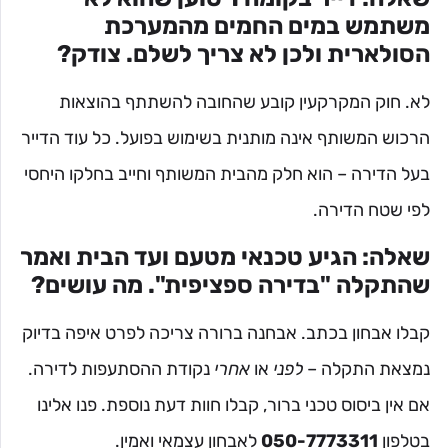
משתמש במים החמים מהמערכת
הסולארית ולכן לא צריך לשלם. צודק?
לא. חוק המקרקעין קובע שהחובה להשתתף בהוצאות
הרכוש המשותף אינה מותנית בשימוש בפועל. כל עוד הדייר
בעל הדירה – הוא חלק מהבית המשותף וחייב בחלקו היחסי
לפי שטח הדירה.
שאלה: הגיע טכנאי מטעם ועד הבית ואמר
שהתקלה "בדירה ספציפית". מה עושים?
קבלו אבחון בכתב. אבחנה ברורה צריכה לפרט איפה בדיוק
נמצאת התקלה –
לפני
או
אחרי
נקודת ההסתעפות לדירה.
אם אין ביסוס טכני ברור, קבלו חוות דעת נוספת. פנו אלינו
בטלפון
050-7773311
לאבחון עצמאי ואמין.