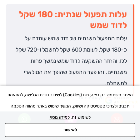
עלות תפעול שנתית: 180 שקל
לדוד שמש
עלות התפעול השנתית של דוד שמש עומדת על
כ-180 שקל, לעומת 600 שקל לחשמל ו-720 שקל
לגז, והחזר ההשקעה לדוד שמש נמשך פחות
משנתיים. זהו פער התפעול שהופך את הסולארי
למשתלם.
האתר משתמש בקובצי עוגיות (Cookies) לשיפור חוויית הגלישה, להתאמת
מקור:
bonimbayit.co.il
דירוג Google
4.9
תכנים ולצרכי סטטיסטיקה ושיווק. המשך שימוש באתר מהווה הסכמה
לשימוש זה.
למידע נוסף
640 שקל בשנה למשאבת חום
לאישור
חייגו אלינו
כיתבו לנו
דברו איתנו
עלות שימוש שנתית ממוצעת במשאבת חום לחימום